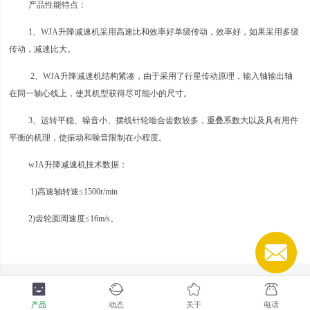
产品性能特点：
1、WJA升降减速机采用高速比和效率好单级传动，效率好，如果采用多级
传动，减速比大。
2、WJA升降减速机结构紧凑，由于采用了行星传动原理，输入轴输出轴
在同一轴心线上，使其机型获得尽可能小的尺寸。
3、运转平稳、噪音小、摆线针轮啮合齿数较多，重叠系数大以及具有用件
平衡的机理，使振动和噪音限制在小程度。
wJA升降减速机技术数据：
1)高速轴转速≤1500r/min
2)齿轮圆周速度≤16m/s。
产品
动态
关于
电话